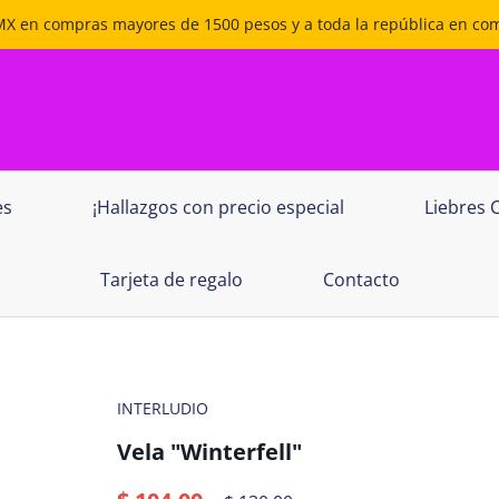
DMX en compras mayores de 1500 pesos y a toda la república en c
es
¡Hallazgos con precio especial
Liebres 
Tarjeta de regalo
Contacto
INTERLUDIO
Vela "Winterfell"